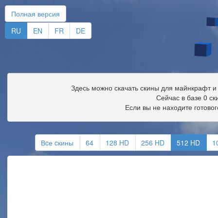
Полная версия
RU
EN
FR
DE
Здесь можно скачать
скины для майнкрафт
и
Сейчас в базе 0 с
Если вы не находите готовог
Вcе cкины
64
128 HD
256 HD
512 HD
1