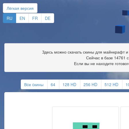
Лёгкая версия
RU
EN
FR
DE
Здесь можно скачать
скины для майнкрафт
и
Сейчас в базе 14761 
Если вы не находите готовог
Вcе cкины
64
128 HD
256 HD
512 HD
1