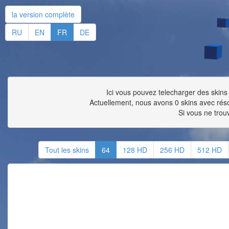
la version complète
RU
EN
FR
DE
Ici vous pouvez telecharger des skins 
Actuellement, nous avons 0 skins avec ré
Si vous ne trou
Tout les skins
64
128 HD
256 HD
512 HD