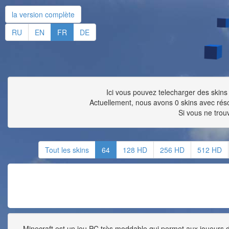
la version complète
RU
EN
FR
DE
Ici vous pouvez telecharger des skins 
Actuellement, nous avons 0 skins avec ré
Si vous ne trou
Tout les skins
64
128 HD
256 HD
512 HD
Minecraft est un jeu PC très moddable qui permet aux joueurs d'