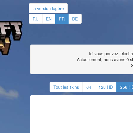
la version légère
RU
EN
FR
DE
Ici vous pouvez telecha
Actuellement, nous avons 0 s
S
Tout les skins
64
128 HD
256 H