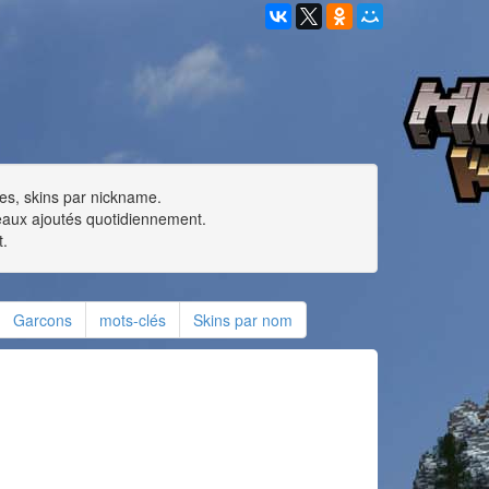
pes, skins par nickname.
eaux ajoutés quotidiennement.
t.
Garcons
mots-clés
Skins par nom