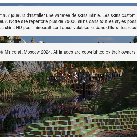
 aux joueurs d'installer une varietée de skins infinie. Les skins custo
 jeux. Notre site répertorie plus de 79000 skins dans tout les styles po
Les skins HD pour minecraft sont aussi valables ici dans differentes reso
© Minecraft Moscow 2024. All images are copyrighted by their owners.