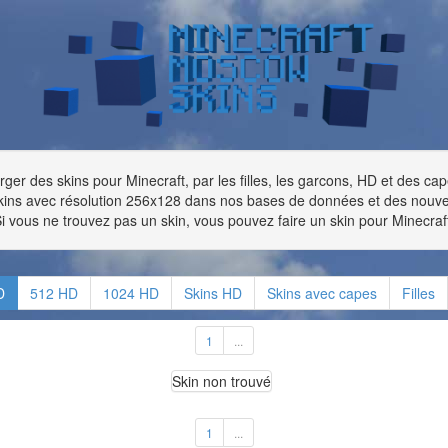
rger des skins pour Minecraft, par les filles, les garcons, HD et des ca
kins avec résolution 256x128 dans nos bases de données et des nouv
i vous ne trouvez pas un skin, vous pouvez faire un skin pour Minecraf
D
512 HD
1024 HD
Skins HD
Skins avec capes
Filles
1
...
Skin non trouvé
1
...