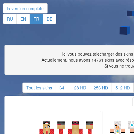
la version complète
RU
EN
FR
DE
Ici vous pouvez telecharger des skins 
Actuellement, nous avons 14761 skins avec rés
Si vous ne trou
Tout les skins
64
128 HD
256 HD
512 HD