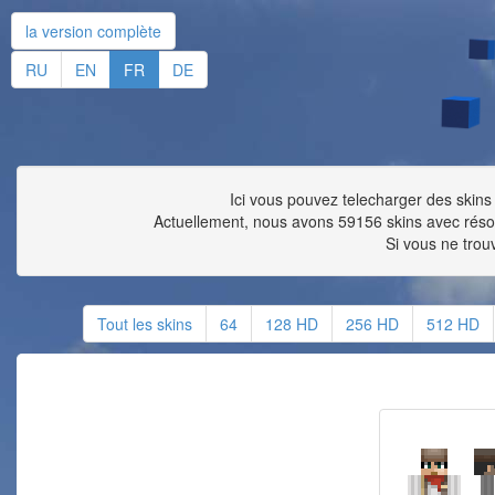
la version complète
RU
EN
FR
DE
Ici vous pouvez telecharger des skins 
Actuellement, nous avons 59156 skins avec rés
Si vous ne trou
Tout les skins
64
128 HD
256 HD
512 HD